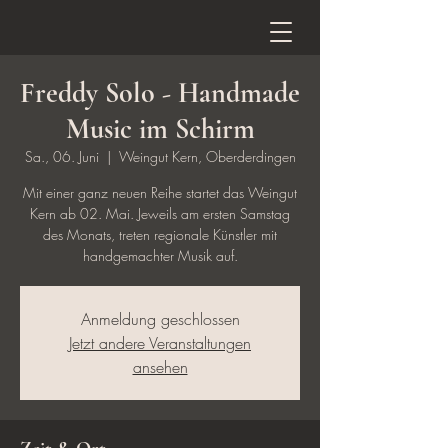
Freddy Solo - Handmade
Music im Schirm
Sa., 06. Juni
  |  
Weingut Kern, Oberderdingen
Mit einer ganz neuen Reihe startet das Weingut
Kern ab 02. Mai. Jeweils am ersten Samstag
des Monats, treten regionale Künstler mit
handgemachter Musik auf.
Anmeldung geschlossen
Jetzt andere Veranstaltungen
ansehen