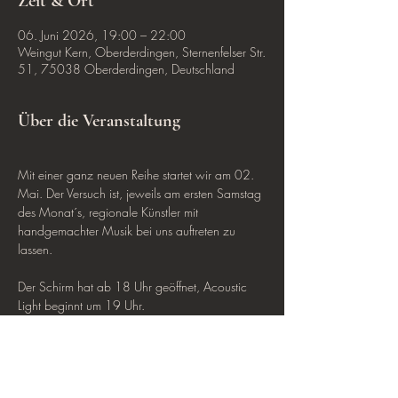
Zeit & Ort
06. Juni 2026, 19:00 – 22:00
Weingut Kern, Oberderdingen, Sternenfelser Str.
51, 75038 Oberderdingen, Deutschland
Über die Veranstaltung
Mit einer ganz neuen Reihe startet wir am 02. 
Mai. Der Versuch ist, jeweils am ersten Samstag 
des Monat´s, regionale Künstler mit 
handgemachter Musik bei uns auftreten zu 
lassen.
Der Schirm hat ab 18 Uhr geöffnet, Acoustic 
Light beginnt um 19 Uhr.
See you, bei Gitarre und Gesang und einem 
guten Wein 😉
Mehr anzeigen