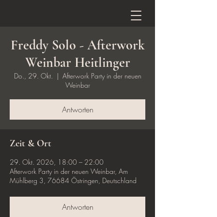
Freddy Solo - Afterwork
Weinbar Heitlinger
Do., 29. Okt.
  |  
Afterwork Party in der neuen
Weinbar
Antworten
Zeit & Ort
29. Okt. 2026, 18:00 – 22:00
Afterwork Party in der neuen Weinbar, Am
Mühlberg 3, 76684 Östringen, Deutschland
Antworten