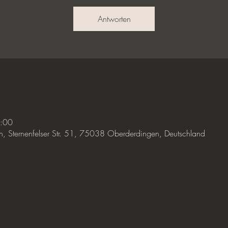
Antworten
2:00
, Sternenfelser Str. 51, 75038 Oberderdingen, Deutschland