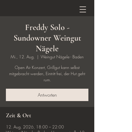
Freddy Solo -
Sundowner Weingut
Nägele
Mi., 12. Aug.
  |  
Weingut Nägele - Baden
Open Air Konzert, Grillgut kann selbst
mitgebracht werden, Eintritt frei, der Hut geht
rum.
Antworten
Zeit & Ort
12. Aug. 2026, 18:00 – 22:00